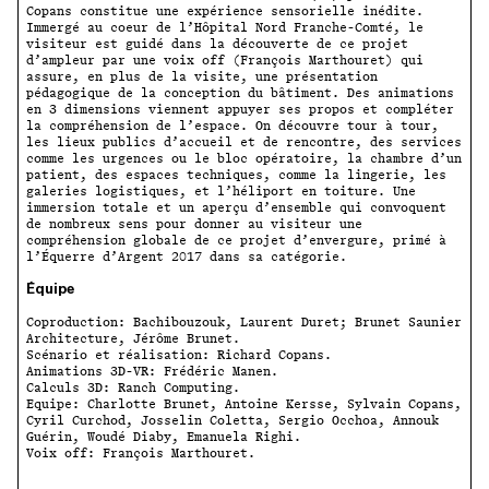
Copans constitue une expérience sensorielle inédite.
Immergé au coeur de l’Hôpital Nord Franche-Comté, le
visiteur est guidé dans la découverte de ce projet
d’ampleur par une voix off (François Marthouret) qui
assure, en plus de la visite, une présentation
pédagogique de la conception du bâtiment. Des animations
en 3 dimensions viennent appuyer ses propos et compléter
la compréhension de l’espace. On découvre tour à tour,
les lieux publics d’accueil et de rencontre, des services
comme les urgences ou le bloc opératoire, la chambre d’un
patient, des espaces techniques, comme la lingerie, les
galeries logistiques, et l’héliport en toiture. Une
immersion totale et un aperçu d’ensemble qui convoquent
de nombreux sens pour donner au visiteur une
compréhension globale de ce projet d’envergure, primé à
l’Équerre d’Argent 2017 dans sa catégorie.
Équipe
Coproduction: Bachibouzouk, Laurent Duret; Brunet Saunier
Architecture, Jérôme Brunet.
Scénario et réalisation: Richard Copans.
Animations 3D-VR: Frédéric Manen.
Calculs 3D: Ranch Computing.
Equipe: Charlotte Brunet, Antoine Kersse, Sylvain Copans,
Cyril Curchod, Josselin Coletta, Sergio Occhoa, Annouk
Guérin, Woudé Diaby, Emanuela Righi.
Voix off: François Marthouret.