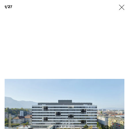
1
/27